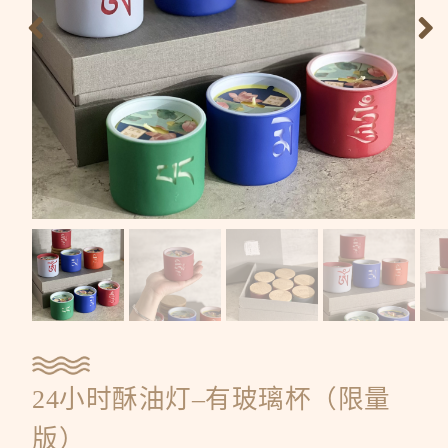
24小时酥油灯–有玻璃杯（限量
版）