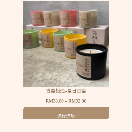
香薰蜡烛–夏日香语
RM
38.00
–
RM
92.00
选择选项