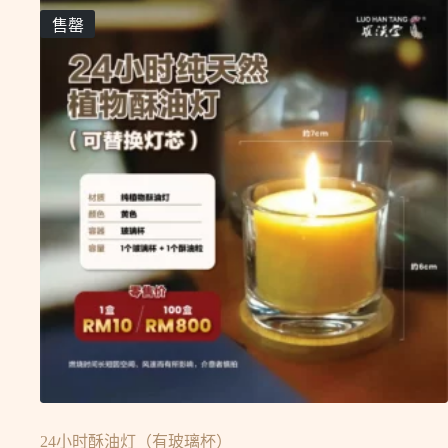
售罄
24小时酥油灯（有玻璃杯）