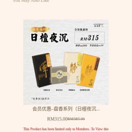
You May Also Like
会员优惠–盘香系列（日檀夜沉...
RM
315.00
RM
385.00
This Product has been limited only to Members. To View this