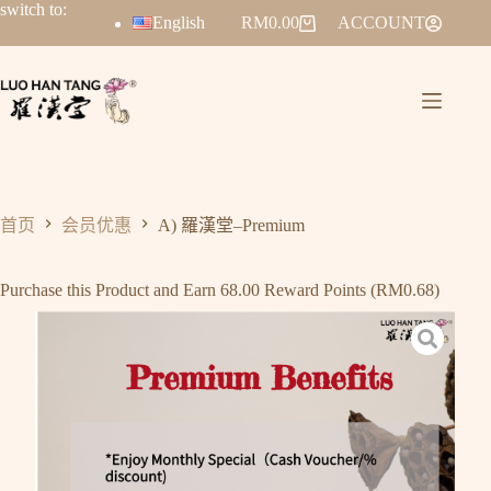
switch to:
English
RM
0.00
ACCOUNT
首页
会员优惠
A) 羅漢堂–Premium
Purchase this Product and Earn 68.00 Reward Points (
RM
0.68
)