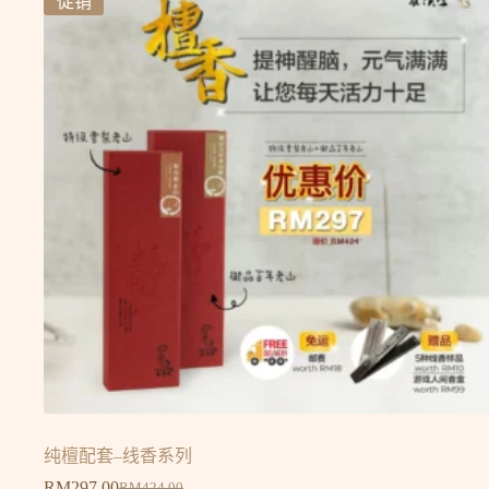
促销
纯檀配套–线香系列
RM
297.00
RM
424.00