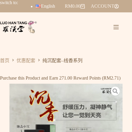
switch to:
English
RM
0.00
ACCOUNT
首页
优惠配套
纯沉配套–线香系列
Purchase this Product and Earn 271.00 Reward Points (
RM
2.71
)