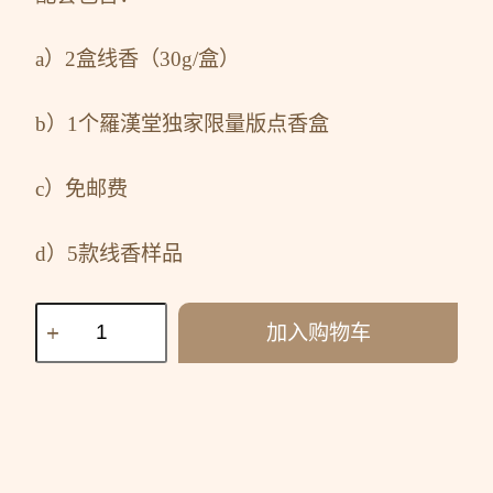
a）2盒线香（30g/盒）
b）1个羅漢堂独家限量版点香盒
c）免邮费
d）5款线香样品
加入购物车