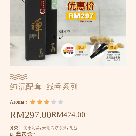
纯沉配套–线香系列
Aroma :





RM
297.00
RM
424.00
分类：
优惠配套
,
失眠治疗系列
,
礼盒
配套包含：