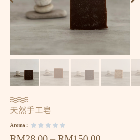
天然手工皂
Aroma :





RM
28.00
–
RM
150.00