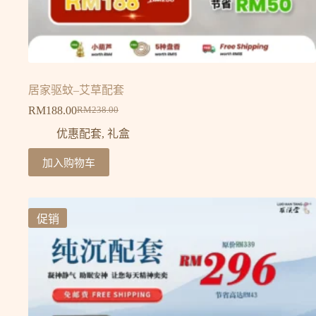
居家驱蚊–艾草配套
RM
188.00
RM
238.00
优惠配套
,
礼盒
加入购物车
促销